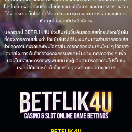
โปรโมชั่นเหล่านี้ยังมีเงื่อนไขที่ชัดเจน เข้าใจง่าย และสามารถตรวจสอบ
ได้ผ่านระบบเว็บไซต์ ทำให้สมาชิกสามารถวางแผนการเล่นและจัดการ
เงินทุนได้อย่างมีประสิทธิภาพ
นอกจากนี้ BETFLIK4U ยังมีโปรโมชั่นคืนยอดเสียที่ตอบโจทย์ผู้เล่น
ที่ต้องการความเสี่ยงต่ำ โดยผู้เล่นจะได้รับเงินคืนบางส่วนจากยอดเสีย
ช่วยลดความกังวลและเพิ่มโอกาสในการทดลองเล่นเกมใหม่ ๆ ได้อย่าง
สบายใจ ทางเว็บไซต์ยังจัดกิจกรรมพิเศษในช่วงเทศกาลต่าง ๆ เพื่อ
มอบโบนัสและเครดิตฟรีเพิ่มเติม ซึ่งผู้เล่นสามารถติดตามโปรโมชั่น
เหล่านี้ได้ผ่านหน้าเว็บไซต์หรือแอปพลิเคชันอย่างสะดวก
BETFLIK4U