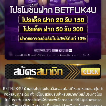
BETFLIK4U นำเสนอโปรโมชั่นสล็อตออนไลน์ที่หลากหลายและคุ้มค่า
ต่อผู้เล่นทุกระดับ ตั้งแต่โบนัสต้อนรับสำหรับสมาชิกใหม่ไปจนถึงโปร
โมชั่นรายวันและรายสัปดาห์ที่ช่วยเพิ่มโอกาสชนะ ทำให้ผู้เล่นสามารถ
สนุกกับเกมสล็อตได้อย่างต่อเนื่องโดยไม่ต้องกังวลเรื่องงบประมาณ