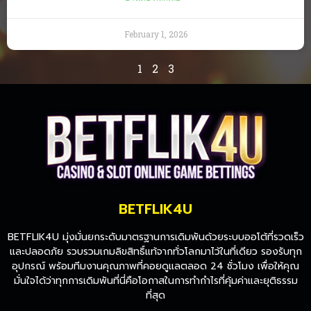
February 1, 2026
1
2
3
BETFLIK4U
BETFLIK4U มุ่งมั่นยกระดับมาตรฐานการเดิมพันด้วยระบบออโต้ที่รวดเร็ว
และปลอดภัย รวบรวมเกมลิขสิทธิ์แท้จากทั่วโลกมาไว้ในที่เดียว รองรับทุก
อุปกรณ์ พร้อมทีมงานคุณภาพที่คอยดูแลตลอด 24 ชั่วโมง เพื่อให้คุณ
มั่นใจได้ว่าทุกการเดิมพันที่นี่คือโอกาสในการทำกำไรที่คุ้มค่าและยุติธรรม
ที่สุด