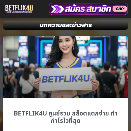
บทความและข่าวสาร
BETFLIK4U ศูนย์รวม สล็อตแตกง่าย ทำ
กำไรไวที่สุด