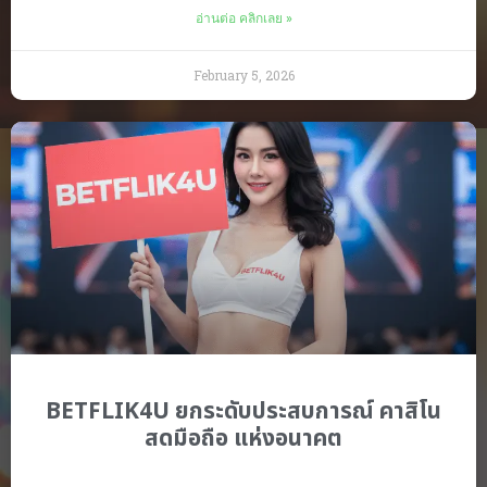
อ่านต่อ คลิกเลย »
February 5, 2026
BETFLIK4U ยกระดับประสบการณ์ คาสิโน
สดมือถือ แห่งอนาคต