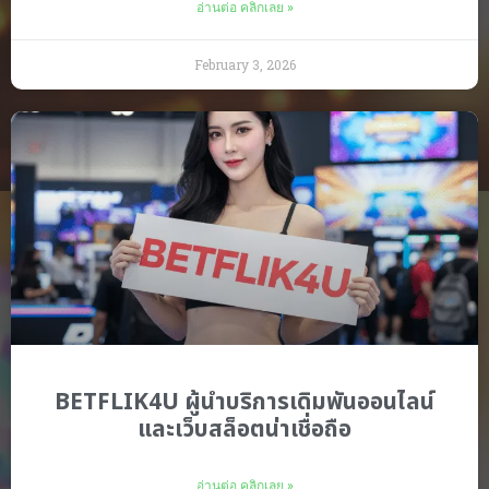
อ่านต่อ คลิกเลย »
February 3, 2026
BETFLIK4U ผู้นำบริการเดิมพันออนไลน์
และเว็บสล็อตน่าเชื่อถือ
อ่านต่อ คลิกเลย »